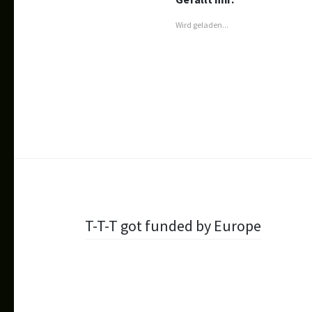
in
in
neuem
neuem
neuem
Fenster
Fenster
Fenster
geöffnet)
Wird geladen...
geöffnet)
geöffnet)
Beitragsnavigation
T-T-T got funded by Europe