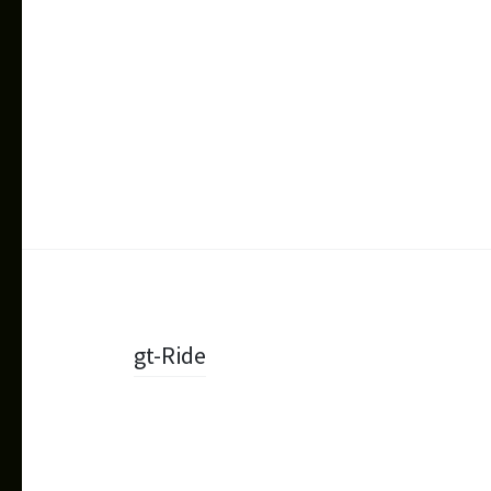
Beitragsnavigation
gt-Ride